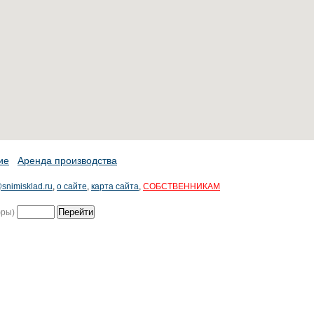
ие
Аренда производства
snimisklad.ru
,
о сайте
,
карта сайта
,
СОБСТВЕННИКАМ
фры)