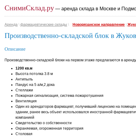
СнимиСклад.ру
— аренда склада в Москве и Подм
Аренда
\
фармацевтические склады
\
Новорязанское направление
|
Жук
Производственно-складской блок в Жуко
Описание
Производственно-складской блоки на первом этаже предлагаются в аренду
1200 кв.м
Высота потолка 3.8 м
Антипыль
Пандус на 5 а/м,2 дока
Стеллажи
Пожарная сигнализация, система пожаротушения
Вентиляция
Один из арендаторов фармацевт, получивший лицензию на помещен
здании, ранее весь объект использовался иностранной фармацевти
компанией
Свидетельство о собственности
Охраняемая, огороженная территория
Столовая