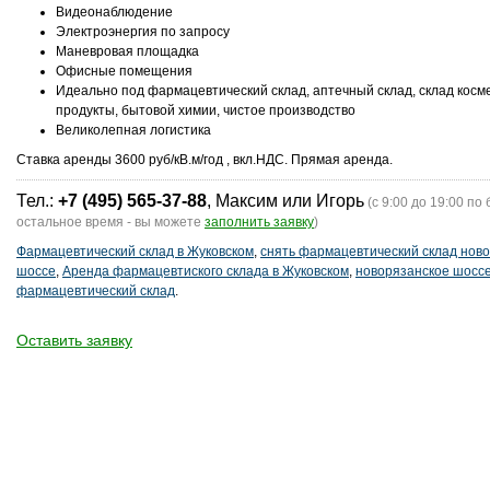
Видеонаблюдение
Электроэнергия по запросу
Маневровая площадка
Офисные помещения
Идеально под фармацевтический склад, аптечный склад, склад косме
продукты, бытовой химии, чистое производство
Великолепная логистика
Cтавка аренды 3600 руб/кВ.м/год , вкл.НДС. Прямая аренда.
Тел.:
+7 (495) 565-37-88
, Максим или Игорь
(с 9:00 до 19:00 по 
остальное время - вы можете
заполнить заявку
)
Фармацевтический склад в Жуковском
,
снять фармацевтический склад нов
шоссе
,
Аренда фармацевтиского склада в Жуковском
,
новорязанское шосс
фармацевтический склад
.
Оставить заявку