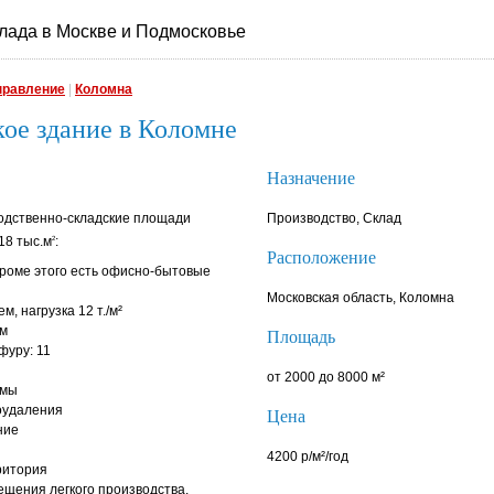
лада в Москве и Подмосковье
правление
|
Коломна
ое здание в Коломне
Назначение
одственно-складские площади
Производство, Склад
18 тыс.м
:
2
Расположение
 кроме этого есть офисно-бытовые
Московская область, Коломна
, нагрузка 12 т./м²
рм
Площадь
фуру: 11
от 2000 до 8000 м²
емы
оудаления
Цена
ние
4200 р/м²/год
ритория
ещения легкого производства.