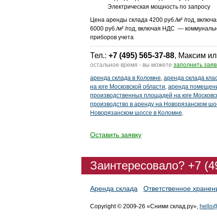
Электрическая мощность по запросу
Цена аренды склада 4200 руб./м² /год, включ
6000 руб./м² /год, включая НДС — коммуналь
приборов учета
Тел.:
+7 (495) 565-37-88
, Максим ил
остальное время - вы можете
заполнить заяв
аренда склада в Коломне
,
аренда склада кла
на юге Московской области
,
аренда помещени
производственных площадей на юге Московс
производство в аренду на Новорязанском шо
Новорязанском шоссе в Коломне
.
Оставить заявку
Заинтересовало? +7 (4
Аренда склада
Ответственное хранен
Copyright © 2009-26 «Сними склад.ру»,
hello@