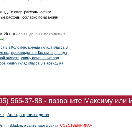
ая НДС и опер. расходы, офиса
ные расходы: согласно показаниям
и Игорь
(с 9:00 до 19:00 по будням, в
ку
)
сса В в Коломне
,
аренда склада класса В
я под производство в Коломне
,
аренда
кой области
,
сниму помещение под
ссе
,
сниму склад класса В в аренду на
95) 565-37-88 - позвоните Максиму или 
ие
Аренда производства
snimisklad.ru
,
о сайте
,
карта сайта
,
СОБСТВЕННИКАМ