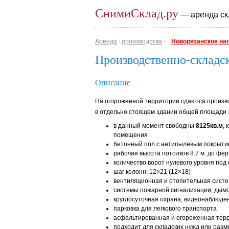
СнимиСклад.ру
— аренда ск
Аренда
\
производства
\
Новорязанское на
Производственно-складск
Описание
На огороженной территории сдаются произв
в отдельно стоящем здании общей площади 
в данный момент свободны
8125кв.м
,
помещения
бетонный пол с антипылевым покрытием
рабочая высота потолков 8.7 м. до фе
количество ворот нулевого уровня под 
шаг колонн: 12×21 (12×18)
вентиляционная и отопительная сист
системы пожарной сигнализации, дым
круглосуточная охрана, видеонаблюде
парковка для легкового транспорта
асфальтированная и огороженная тер
подходит для складских нужд или разм