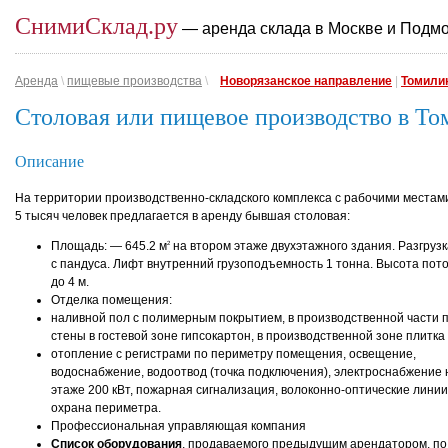
СнимиСклад.ру
— аренда склада в Москве и Подм
Аренда
\
пищевые производства
\
Новорязанское направление
|
Томили
Столовая или пищевое производство в Т
Описание
На территории производственно-складского комплекса с рабочими местам
5 тысяч человек предлагается в аренду бывшая столовая:
Площадь: — 645.2 м
на втором этаже двухэтажного здания. Разгрузк
2
с пандуса. Лифт внутренний грузоподъемность 1 тонна. Высота пото
до 4 м.
Отделка помещения:
наливной пол с полимерным покрытием, в производственной части п
стены в гостевой зоне гипсокартон, в производственной зоне плитка
отопление с регистрами по периметру помещения, освещение,
водоснабжение, водоотвод (точка подключения), электроснабжение 
этаже 200 кВт, пожарная сигнализация, волоконно-оптические линии
охрана периметра.
Профессиональная управляющая компания
Список оборудования
, продаваемого предыдущим арендатором, по