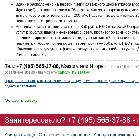
Здание расположено на первой линии рязанского шоссе (трасса Мо
Жуковский), по направлению в Область.Количество парковочных мес
для легкового автотранспорта – 200 м/м. Расстояние до ближайшей 
общественного транспорта – 20 м.
Арендная ставка второго этажа: — 6350 руб. с НДС в год за м² Опе
услуги: (обслуживание инженерных систем, противопожарных систем
кондиционирования, вентиляции, жироуловителя, обеспечение охр
периметра, уборка прилегающей территории) — 650 руб. с НДС в год
Коммунальные услуги по фактическому показанию приборов учета. 
2 месяца аренды
Тел.:
+7 (495) 565-37-88
, Максим или Игорь
(с 9:00 до 19:00 по 
остальное время - вы можете
заполнить заявку
)
аренда столовой
,
снять столовую в аренду
,
помещение под столовую в аре
сдается столовая
.
Оставить заявку
Заинтересовало? +7 (495) 565-37-88 -
Аренда склада
Ответственное хранение
Аренда производства