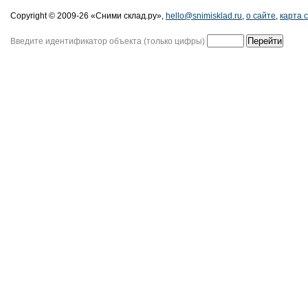
Copyright © 2009-26 «Сними склад.ру»,
hello@snimisklad.ru
,
о сайте
,
карта 
Введите идентификатор объекта (только цифры)