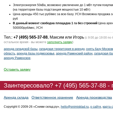
Электроэнергия 50кВа, возможно увеличение до 1 мВт путем покупк
(на территории базы подстанция мощностью 10 мВт)
Цена аренды 450.тыс.руб/мес за всю базу. УСН Возможна продажа з
руб
В данный момент свободна площадка 1 га без строений
Цена аре
500000руб/мес, УСН
Тел.:
+7 (495) 565-37-88
, Максим или Игорь
(с 9:00 до 19:00 по 
остальное время - вы можете
заполнить заявку
)
аренда складской базы
,
складская территория в аренду
,
снять базу Москов
область
,
аренда базы подмосковье
,
аренда Раменский район
,
складская ба
аренду Раменское
.
Оставить заявку
Заинтересовало? +7 (495) 565-37-88 -
Аренда склада
Ответственное хранение
Аренда производства
Copyright © 2009-26 «Сними склад.ру»,
hello@snimisklad.ru
,
о сайте
,
карта 