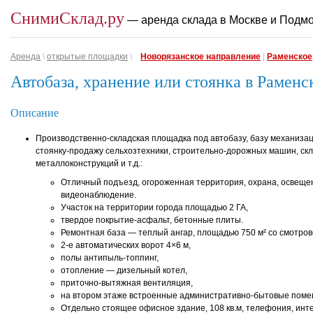
СнимиСклад.ру
— аренда склада в Москве и Подм
Аренда
\
открытые площадки
\
Новорязанское направление
|
Раменское
Автобаза, хранение или стоянка в Раменс
Описание
Производственно-складская площадка под автобазу, базу механизац
стоянку-продажу сельхозтехники, строительно-дорожных машин, ск
металлоконструкций и т.д.:
Отличный подъезд, огороженная территория, охрана, освеще
видеонаблюдение.
Участок на территории города площадью 2 ГА,
твердое покрытие-асфальт, бетонные плиты.
Ремонтная база — теплый ангар, площадью 750 м² со смотров
2-е автоматических ворот 4×6 м,
полы антипыль-топпинг,
отопление — дизельный котел,
приточно-вытяжная вентиляция,
на втором этаже встроенные административно-бытовые поме
Отдельно стоящее офисное здание, 108 кв.м, телефония, инте