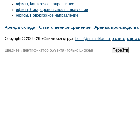
офисы, Каширское направление
офисы, Симферопольское направление
офисы, Новорижское направление
Аренда склада
Ответственное хранение
Аренда производства
Copyright © 2009-26 «Сними склад.ру»,
hello@snimisklad.ru
,
о сайте
,
карта 
Введите идентификатор объекта (только цифры)