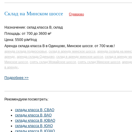
Склад на Минском шоссе
Одинцово
Назначение: склад класса B, склад
Площадь: от 700 до 3600 м²
Цена: 5500 р/м²/год
Аренда склада класса В в Одинцово, Минское шоссе. от 700 м.кв.!
,
,
аренда склада подмосковье
склад в аренду минское шоссе
аренда склада на мин
,
,
,
аренду
аренда склада Одинцово
склад в аренду минское шоссе
склад в аренду м
,
,
,
Минское шоссе
снять склад Можайское шоссе
снять склад Минское шоссе
аренда
.
в аренду
Подробнее >>
Рекомендуем посмотреть:
склады класса B, СВАО
склады класса B, ВАО
склады класса B, ЮВАО
склады класса B, ЮАО
склады класса B, ЮЗАО