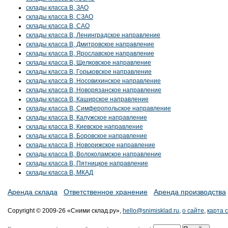
склады класса B, ЗАО
склады класса B, СЗАО
склады класса B, САО
склады класса B, Ленинградское направление
склады класса B, Дмитровское направление
склады класса B, Ярославское направление
склады класса B, Щелковское направление
склады класса B, Горьковское направление
склады класса B, Носовихинское направление
склады класса B, Новорязанское направление
склады класса B, Каширское направление
склады класса B, Симферопольское направление
склады класса B, Калужское направление
склады класса B, Киевское направление
склады класса B, Боровское направление
склады класса B, Новорижское направление
склады класса B, Волоколамское направление
склады класса B, Пятницкое направление
склады класса B, МКАД
Аренда склада
Ответственное хранение
Аренда производства
Copyright © 2009-26 «Сними склад.ру»,
hello@snimisklad.ru
,
о сайте
,
карта 