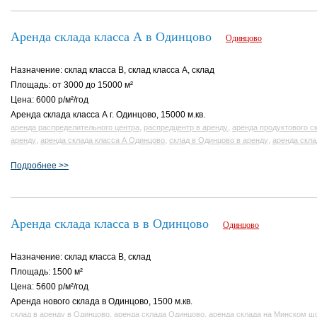
Аренда склада класса А в Одинцово
Одинцово
Назначение: склад класса B, склад класса A, склад
Площадь: от 3000 до 15000 м²
Цена: 6000 р/м²/год
Аренда склада класса А г. Одинцово, 15000 м.кв.
,
,
аренда распределительного центра
распредцентр в аренду
аренда продуктового с
,
,
,
аренду
аренда склада класса А Одинцово
склад в Одинцово в аренду
аренда скла
Подробнее >>
Аренда склада класса в в Одинцово
Одинцово
Назначение: склад класса B, склад
Площадь: 1500 м²
Цена: 5600 р/м²/год
Аренда нового склада в Одинцово, 1500 м.кв.
,
,
склад в аренду в Одинцово
аренда склада Одинцово
аренда склада на Минском ш