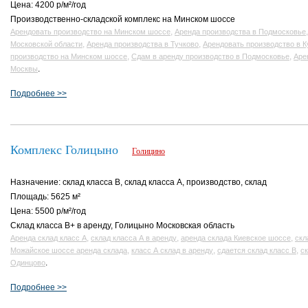
Цена: 4200 р/м²/год
Производственно-складской комплекс на Минском шоссе
,
Арендовать производство на Минском шоссе
Аренда производства в Подмосковье
,
,
Московской области
Аренда производства в Тучково
Арендовать производство в К
,
,
производство на Минском шоссе
Сдам в аренду производство в Подмосковье
Аре
.
Москвы
Подробнее >>
Комплекс Голицыно
Голицино
Назначение: склад класса B, склад класса A, производство, склад
Площадь: 5625 м²
Цена: 5500 р/м²/год
Склад класса В+ в аренду, Голицыно Московская область
,
,
,
Аренда склад класс А
склад класса А в аренду
аренда склада Киевское шоссе
скл
,
,
,
Можайское шоссе аренда склада
класс А склад в аренду
сдается склад класс В
ск
.
Одинцово
Подробнее >>