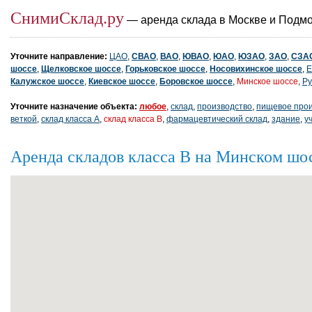
СнимиСклад.ру
— аренда склада в Москве и Подм
Уточните направление:
ЦАО
,
СВАО
,
ВАО
,
ЮВАО
,
ЮАО
,
ЮЗАО
,
ЗАО
,
СЗА
шоссе
,
Щелковское шоссе
,
Горьковское шоссе
,
Носовихинское шоссе
,
Е
Калужское шоссе
,
Киевское шоссе
,
Боровское шоссе
,
Минское шоссе
,
Ру
Уточните назначение объекта:
любое
,
склад
,
производство
,
пищевое прои
веткой
,
склад класса A
,
склад класса B
,
фармацевтический склад
,
здание
,
у
Аренда складов класса B на Минском шо