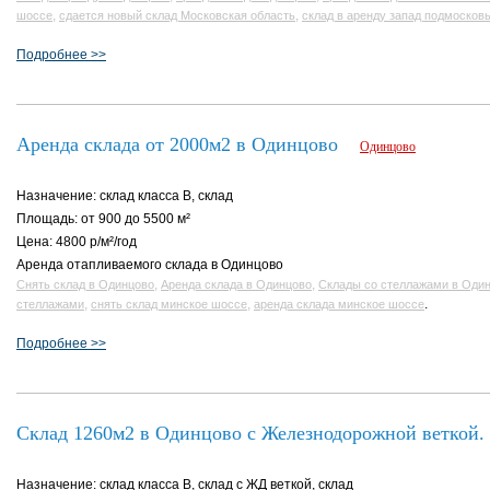
,
,
шоссе
сдается новый склад Московская область
склад в аренду запад подмосков
Подробнее >>
Аренда склада от 2000м2 в Одинцово
Одинцово
Назначение: склад класса B, склад
Площадь: от 900 до 5500 м²
Цена: 4800 р/м²/год
Аренда отапливаемого склада в Одинцово
,
,
Снять склад в Одинцово
Аренда склада в Одинцово
Склады со стеллажами в Оди
,
,
.
стеллажами
снять склад минское шоссе
аренда склада минское шоссе
Подробнее >>
Склад 1260м2 в Одинцово с Железнодорожной веткой.
Назначение: склад класса B, склад с ЖД веткой, склад