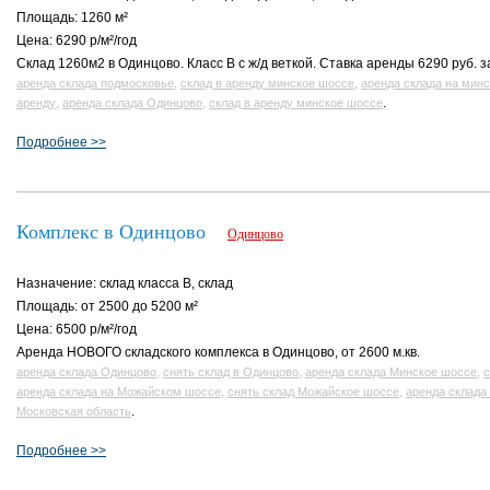
Площадь: 1260 м²
Цена: 6290 р/м²/год
Склад 1260м2 в Одинцово. Класс В с ж/д веткой. Ставка аренды 6290 руб. за 
,
,
аренда склада подмосковье
склад в аренду минское шоссе
аренда склада на мин
,
,
.
аренду
аренда склада Одинцово
склад в аренду минское шоссе
Подробнее >>
Комплекс в Одинцово
Одинцово
Назначение: склад класса B, склад
Площадь: от 2500 до 5200 м²
Цена: 6500 р/м²/год
Аренда НОВОГО складского комплекса в Одинцово, от 2600 м.кв.
,
,
,
аренда склада Одинцово
снять склад в Одинцово
аренда склада Минское шоссе
с
,
,
аренда склада на Можайском шоссе
снять склад Можайское шоссе
аренда склада
.
Московская область
Подробнее >>