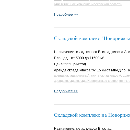
.
ответственное хранение московская область
Подробнее >>
Складской комплекс "Новорижск
Назначение: склад класса B, склад класса A, 
Площадь: от 5000 до 11500 м²
Цена: 5650 р/м²/год
Аренда склада класса "А" 15 км от МКАД по 
,
,
аренда склада класса А
снять склад класс А
сдае
,
аренда склада склада Новорижское шоссе
снять 
Подробнее >>
Складской комплекс на Новориж
Назначение: склад класса B, склад