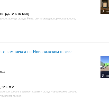
80 руб. за м.кв. в год.
,
,
,
шоссе
аренда склада Ржев
снять склад новорижское шоссе
ого комплекса на Новорижском шоссе
клад
 2250 м.кв.
,
,
рижском шоссе в аренду
сдается склад Новорижское шоссе
.
стринском районе