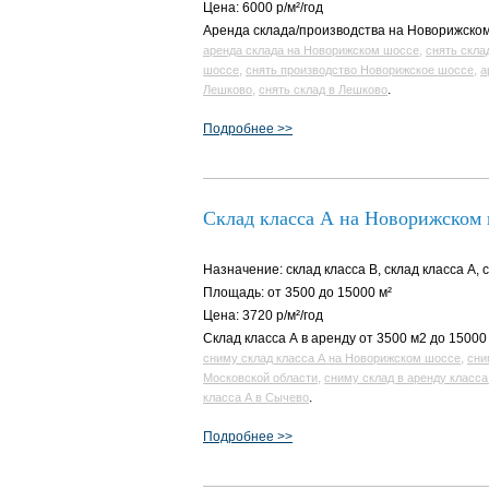
Цена: 6000 р/м²/год
Аренда склада/производства на Новорижском 
,
аренда склада на Новорижском шоссе
снять скла
,
,
шоссе
снять производство Новорижское шоссе
а
,
.
Лешково
снять склад в Лешково
Подробнее >>
Склад класса А на Новорижском
Назначение: склад класса B, склад класса A, 
Площадь: от 3500 до 15000 м²
Цена: 3720 р/м²/год
Склад класса А в аренду от 3500 м2 до 15000
,
сниму склад класса А на Новорижском шоссе
сни
,
Московской области
сниму склад в аренду класса
.
класса А в Сычево
Подробнее >>