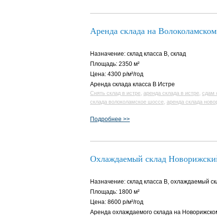
Аренда склада на Волоколамском
Назначение: склад класса B, склад
Площадь: 2350 м²
Цена: 4300 р/м²/год
Аренда склада класса В Истре
,
,
Снять склад в истре
аренда склада в истре
сдам 
,
склада волоколамское шоссе
аренда склада ново
Подробнее >>
Охлаждаемый склад Новорижски
Назначение: склад класса B, охлаждаемый ск
Площадь: 1800 м²
Цена: 8600 р/м²/год
Аренда охлаждаемого склада на Новорижском 