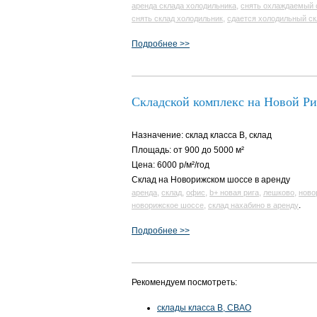
,
аренда склада холодильника
снять охлаждаемый 
,
снять склад холодильник
сдается холодильный ск
Подробнее >>
Складской комплекс на Новой Ри
Назначение: склад класса B, склад
Площадь: от 900 до 5000 м²
Цена: 6000 р/м²/год
Склад на Новорижском шоссе в аренду
,
,
,
,
,
аренда
склад
офис
b+ новая рига
лешково
ново
,
.
новорижское шоссе
склад нахабино в аренду
Подробнее >>
Рекомендуем посмотреть:
склады класса B, СВАО