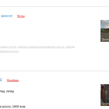
 шоссе
Истра
,
,
склад в истре
аренда склада волоколамское шоссе
аренда
.
рижское шоссе
й
Нахабино
лад, склад
шоссе, 1800 м.кв.