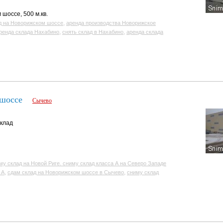
шоссе, 500 м.кв.
,
д на Новорижском шоссе
аренда производства Новорижское
,
,
ренда склада Нахабино
снять склад в Нахабино
аренда склада
 шоссе
Сычево
склад
му склад на Новой Риге. сниму склад класса А на Северо Западе
,
,
 А
сдам склад на Новорижском шоссе в Сычево
сниму склад