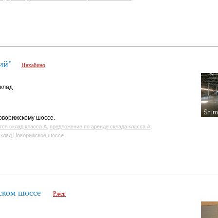
ий"
Нахабино
склад
Новорижскому шоссе.
,
,
тся склад класса А
предложение по аренде склада класса А
.
склад Новорижское шоссе
ском шоссе
Ржев