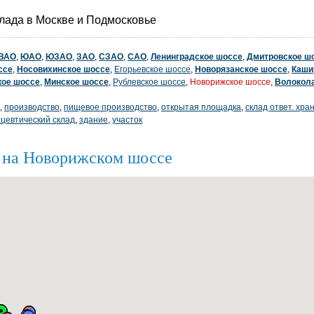
лада в Москве и Подмосковье
ВАО
,
ЮАО
,
ЮЗАО
,
ЗАО
,
СЗАО
,
САО
,
Ленинградское шоссе
,
Дмитровское ш
ссе
,
Носовихинское шоссе
,
Егорьевское шоссе
,
Новорязанское шоссе
,
Каши
кое шоссе
,
Минское шоссе
,
Рублевское шоссе
,
Новорижское шоссе
,
Волокол
,
производство
,
пищевое производство
,
открытая площадка
,
склад ответ. хра
цевтический склад
,
здание
,
участок
B на Новорижском шоссе