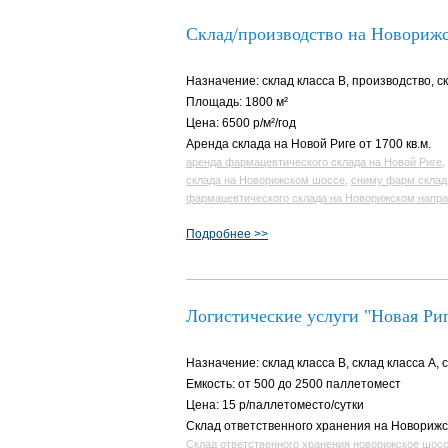
Склад/производство на Новориж
Назначение: склад класса B, производство, с
Площадь: 1800 м²
Цена: 6500 р/м²/год
Аренда склада на Новой Риге от 1700 кв.м.
,
аренда фармацевтического склада на Новой Риге
,
склада на Новорижском шоссе
сниму фарм склад
фармацевтического склада на Новорижском напр
Подробнее >>
Логистические услуги "Новая Ри
Назначение: склад класса B, склад класса A, 
Емкость: от 500 до 2500 паллетомест
Цена: 15 р/паллетоместо/сутки
Склад ответственного хранения на Новориж
Склад ответственного хранения новорижское шос