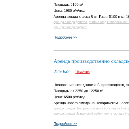
Площадь: 5100 м²
Цена: 1980 р/м²/год
Аренда склада класса В в г. Ржев, 5100 м.кв. 19
,
аренда склада дешево
снять склад Новорижское 
.
аренда склада бюджет
Подробнее >>
Аренда производственно складск
2250м2
Нахабино
Назначение: склад класса B, производство, с
Площадь: от 2250 до 12250 м²
Цена: 6500 р/м²/год
Аренда нового склада на Новорижском шоссе,
,
аренда склада Новорижское шоссе
склад на Ново
,
аренда склада Истринский район
снять склад в И
Подробнее >>