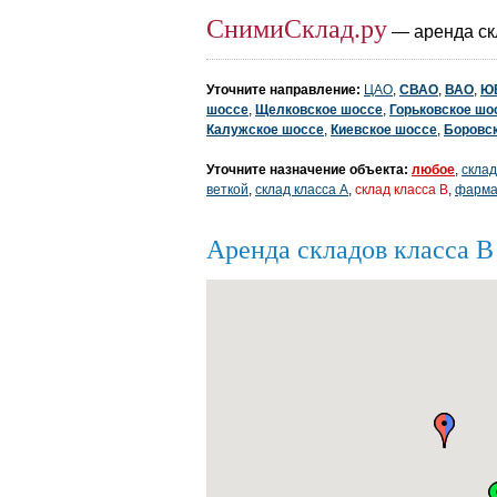
СнимиСклад.ру
— аренда ск
Уточните направление:
ЦАО
,
СВАО
,
ВАО
,
Ю
шоссе
,
Щелковское шоссе
,
Горьковское шо
Калужское шоссе
,
Киевское шоссе
,
Боровс
Уточните назначение объекта:
любое
,
склад
веткой
,
склад класса A
,
склад класса B
,
фарма
Аренда складов класса 