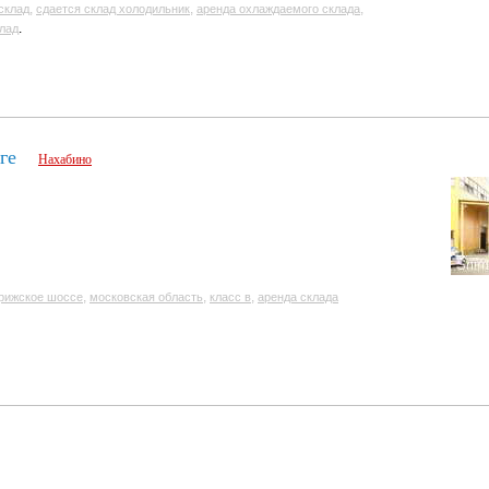
,
,
,
склад
сдается склад холодильник
аренда охлаждаемого склада
.
лад
ге
Нахабино
,
,
,
рижское шоссе
московская область
класс в
аренда склада