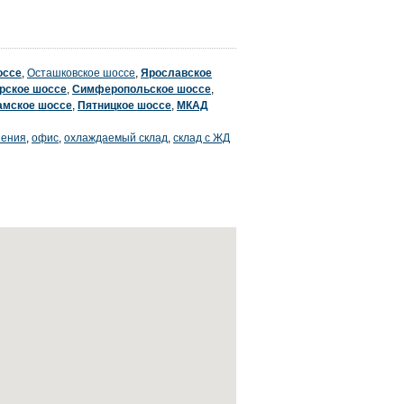
оссе
,
Осташковское шоссе
,
Ярославское
рское шоссе
,
Симферопольское шоссе
,
амское шоссе
,
Пятницкое шоссе
,
МКАД
нения
,
офис
,
охлаждаемый склад
,
склад с ЖД