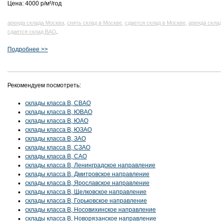
Цена: 4000 р/м²/год
,
,
,
аренда склада Москва
снять склад в Москве
сдается склад в Москве
аренда скла
.
сдается склад ВАО
Подробнее >>
Рекомендуем посмотреть:
склады класса B, СВАО
склады класса B, ЮВАО
склады класса B, ЮАО
склады класса B, ЮЗАО
склады класса B, ЗАО
склады класса B, СЗАО
склады класса B, САО
склады класса B, Ленинградское направление
склады класса B, Дмитровское направление
склады класса B, Ярославское направление
склады класса B, Щелковское направление
склады класса B, Горьковское направление
склады класса B, Носовихинское направление
склады класса B, Новорязанское направление