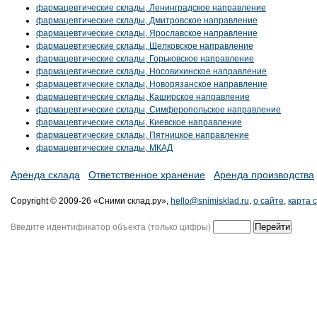
фармацевтические склады, Ленинградское направление
фармацевтические склады, Дмитровское направление
фармацевтические склады, Ярославское направление
фармацевтические склады, Щелковское направление
фармацевтические склады, Горьковское направление
фармацевтические склады, Носовихинское направление
фармацевтические склады, Новорязанское направление
фармацевтические склады, Каширское направление
фармацевтические склады, Симферопольское направление
фармацевтические склады, Киевское направление
фармацевтические склады, Пятницкое направление
фармацевтические склады, МКАД
Аренда склада
Ответственное хранение
Аренда производства
Copyright © 2009-26 «Сними склад.ру»,
hello@snimisklad.ru
,
о сайте
,
карта 
Введите идентификатор объекта (только цифры)