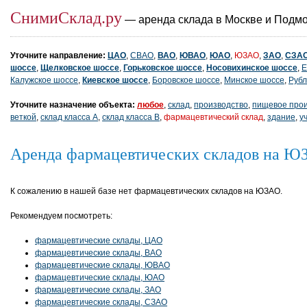
СнимиСклад.ру
— аренда склада в Москве и Подм
Уточните направление:
ЦАО
,
СВАО
,
ВАО
,
ЮВАО
,
ЮАО
,
ЮЗАО
,
ЗАО
,
СЗА
шоссе
,
Щелковское шоссе
,
Горьковское шоссе
,
Носовихинское шоссе
,
Е
Калужское шоссе
,
Киевское шоссе
,
Боровское шоссе
,
Минское шоссе
,
Рубл
Уточните назначение объекта:
любое
,
склад
,
производство
,
пищевое прои
веткой
,
склад класса A
,
склад класса B
,
фармацевтический склад
,
здание
,
у
Аренда фармацевтических складов на Ю
К сожалению в нашей базе нет фармацевтических складов на ЮЗАО.
Рекомендуем посмотреть:
фармацевтические склады, ЦАО
фармацевтические склады, ВАО
фармацевтические склады, ЮВАО
фармацевтические склады, ЮАО
фармацевтические склады, ЗАО
фармацевтические склады, СЗАО