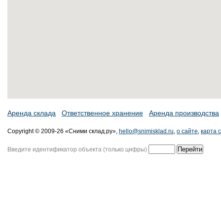
Аренда склада
Ответственное хранение
Аренда производства
Copyright © 2009-26 «Сними склад.ру»,
hello@snimisklad.ru
,
о сайте
,
карта 
Введите идентификатор объекта (только цифры)