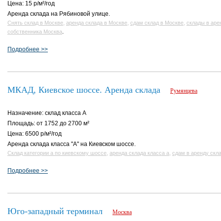
Цена: 15 р/м²/год
Аренда склада на Рябиновой улице.
,
,
,
Снять склад в Москве
аренда склада в Москве
сдам склад в Москве
склады в ар
.
собственника Москва
Подробнее >>
МКАД, Киевское шоссе. Аренда склада
Румянцева
Назначение: склад класса A
Площадь: от 1752 до 2700 м²
Цена: 6500 р/м²/год
Аренда склада класса "А" на Киевском шоссе.
,
,
Склад категории а по киевскому шоссе
аренда склада класса а
сдам в аренду скла
Подробнее >>
Юго-западный терминал
Москва