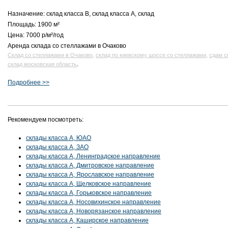
Назначение: склад класса B, склад класса A, склад
Площадь: 1900 м²
Цена: 7000 р/м²/год
Аренда склада со стеллажами в Очаково
,
,
Склад со стеллажами в Очаково
склад по киевскому шоссе со стеллажами
сдам с
.
склад московская область
Подробнее >>
Рекомендуем посмотреть:
склады класса A, ЮАО
склады класса A, ЗАО
склады класса A, Ленинградское направление
склады класса A, Дмитровское направление
склады класса A, Ярославское направление
склады класса A, Щелковское направление
склады класса A, Горьковское направление
склады класса A, Носовихинское направление
склады класса A, Новорязанское направление
склады класса A, Каширское направление