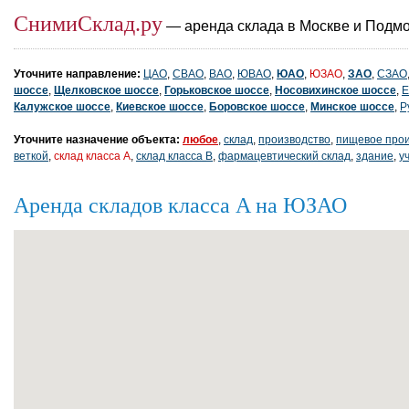
СнимиСклад.ру
— аренда склада в Москве и Подм
Уточните направление:
ЦАО
,
СВАО
,
ВАО
,
ЮВАО
,
ЮАО
,
ЮЗАО
,
ЗАО
,
СЗАО
шоссе
,
Щелковское шоссе
,
Горьковское шоссе
,
Носовихинское шоссе
,
Е
Калужское шоссе
,
Киевское шоссе
,
Боровское шоссе
,
Минское шоссе
,
Р
Уточните назначение объекта:
любое
,
склад
,
производство
,
пищевое прои
веткой
,
склад класса A
,
склад класса B
,
фармацевтический склад
,
здание
,
у
Аренда складов класса A на ЮЗАО