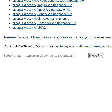
склады класса A, Симферопольское направление
склады класса A, Калужское направление
склады класса A, Киевское направление
склады класса A, Боровское направление
склады класса A, Минское направление
склады класса A, Новорижское направление
склады класса A, МКАД
Аренда склада
Ответственное хранение
Аренда производства
Copyright © 2009-26 «Сними склад.ру»,
hello@snimisklad.ru
,
о сайте
,
карта 
Введите идентификатор объекта (только цифры)